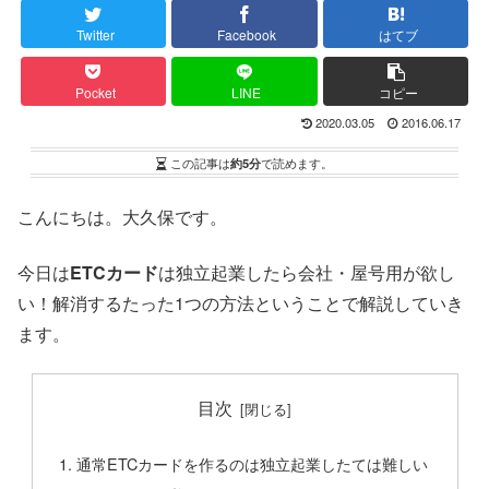
Twitter
Facebook
はてブ
Pocket
LINE
コピー
2020.03.05
2016.06.17
この記事は
約5分
で読めます。
こんにちは。大久保です。
今日は
ETCカード
は独立起業したら会社・屋号用が欲し
い！解消するたった1つの方法ということで解説していき
ます。
目次
通常ETCカードを作るのは独立起業したては難しい