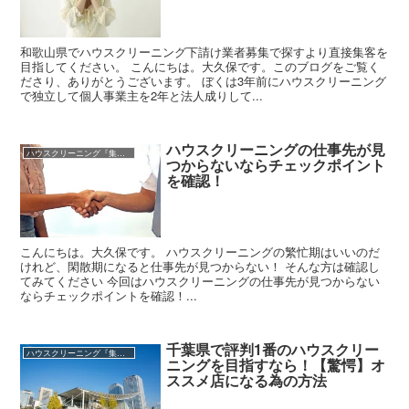
和歌山県でハウスクリーニング下請け業者募集で探すより直接集客を
目指してください。 こんにちは。大久保です。このブログをご覧く
ださり、ありがとうございます。 ぼくは3年前にハウスクリーニング
で独立して個人事業主を2年と法人成りして...
ハウスクリーニングの仕事先が見
ハウスクリーニング『集客』（利益100万円/月）
つからないならチェックポイント
を確認！
こんにちは。大久保です。 ハウスクリーニングの繁忙期はいいのだ
けれど、閑散期になると仕事先が見つからない！ そんな方は確認し
てみてください 今回はハウスクリーニングの仕事先が見つからない
ならチェックポイントを確認！...
千葉県で評判1番のハウスクリー
ハウスクリーニング『集客』（利益100万円/月）
ニングを目指すなら！【驚愕】オ
ススメ店になる為の方法