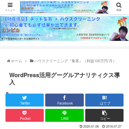
メニュー
検索
ホーム
ハウスクリーニング『集客』（利益100万円/月）
WordPress活用グーグルアナリティクス導
入
ハウスクリーニング『集客』（利益100万円/月）
Twitter
Facebook
はてブ
Pocket
LINE
コピー
2020.01.06
2016.07.27